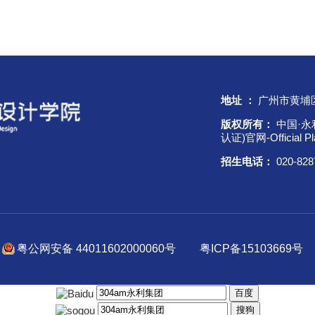
地址 ：
广州市黄埔区
版权所有：
中国·永利
认证)官网-Official Pl
招生电话：
020-828
粤公网安备 44011602000060号
粤ICP备15103669号