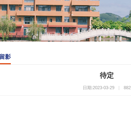
留影
待定
日期:2023-03-29
|
882