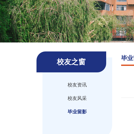
毕业
校友之窗
校友资讯
校友风采
毕业留影